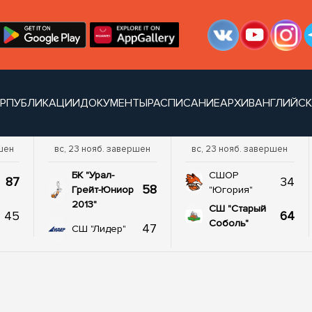
УР
ПУБЛИКАЦИИ
ДОКУМЕНТЫ
РАСПИСАНИЕ
АРХИВ
АНГЛИЙСК
шен
вс, 23 нояб. завершен
вс, 23 нояб. завершен
БК "Урал-
СШОР
87
34
58
Грейт-Юниор
"Югория"
2013"
СШ "Старый
45
64
Соболь"
47
СШ "Лидер"