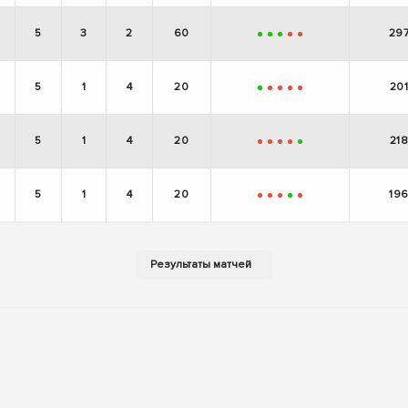
5
3
2
60
29
+
+
+
-
-
5
1
4
20
20
+
-
-
-
-
5
1
4
20
21
-
-
-
-
+
5
1
4
20
19
-
-
-
+
-