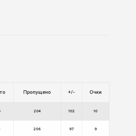
то
Пропущено
+/-
Очки
6
204
102
10
3
206
97
9