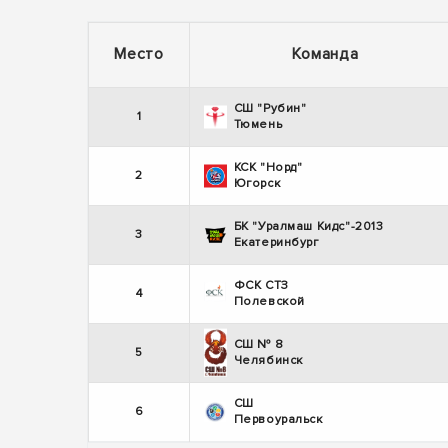
Место
Команда
СШ "Рубин"
1
Тюмень
КСК "Норд"
2
Югорск
БК "Уралмаш Кидс"-2013
3
Екатеринбург
ФСК СТЗ
4
Полевской
СШ № 8
5
Челябинск
СШ
6
Первоуральск