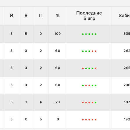
Последние
И
В
П
%
Заби
5 игр
5
5
0
100
33
+
+
+
+
+
5
3
2
60
26
+
+
+
-
-
5
3
2
60
26
-
+
+
+
-
5
3
2
60
23
+
-
-
+
+
5
1
4
20
197
-
-
-
-
+
5
0
5
0
19
-
-
-
-
-