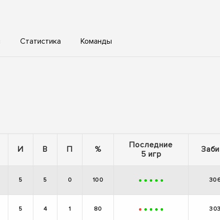
ы
Статистика
Команды
Последние
И
В
П
%
Заби
5 игр
5
5
0
100
30
+
+
+
+
+
5
4
1
80
30
-
+
+
+
+