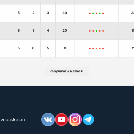
5
2
3
40
2
-
+
-
+
-
5
1
4
20
1
-
-
+
-
-
5
0
5
0
1
-
-
-
-
-
ovebasket.ru