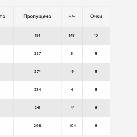
то
Пропущено
+/-
Очки
9
191
148
10
2
257
5
8
5
274
-9
8
8
234
4
8
241
-44
6
2
296
-104
5