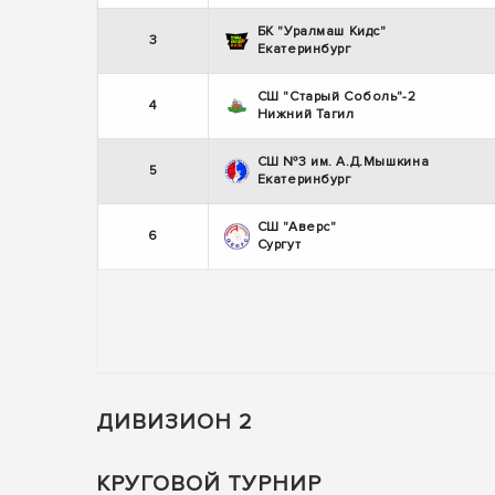
БК "Уралмаш Кидс"
3
Екатеринбург
СШ "Старый Соболь"-2
4
Нижний Тагил
СШ №3 им. А.Д.Мышкина
5
Екатеринбург
СШ "Аверс"
6
Сургут
ДИВИЗИОН 2
КРУГОВОЙ ТУРНИР