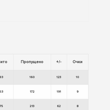
бито
Пропущено
+/-
Очки
83
160
123
10
63
172
191
9
75
213
62
8