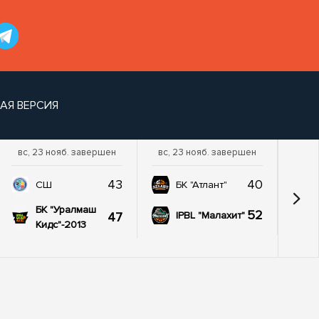
АЯ ВЕРСИЯ
вс, 23 нояб. завершен
вс, 23 нояб. завершен
43
40
СШ
БК "Атлант"
БК "Уралмаш
52
47
IPBL "Малахит"
Кидс"-2013