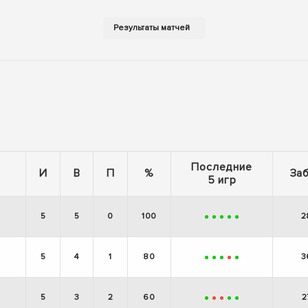
Последние
И
В
П
%
За
5 игр
5
5
0
100
2
+
+
+
+
+
5
4
1
80
3
+
+
+
-
+
5
3
2
60
2
+
-
-
+
+