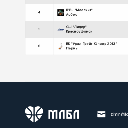
IPBL "Малахит"
4
Асбест
СШ "Лидер"
5
Красноуфимск
БК "Урал-Грейт-Юниор 2013"
6
Пермь
zimin@il