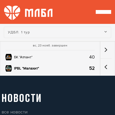
Турнир:
УДБЛ. 1 тур
вс, 23 нояб. завершен
40
БК "Атлант"
52
IPBL "Малахит"
НОВОСТИ
все новости