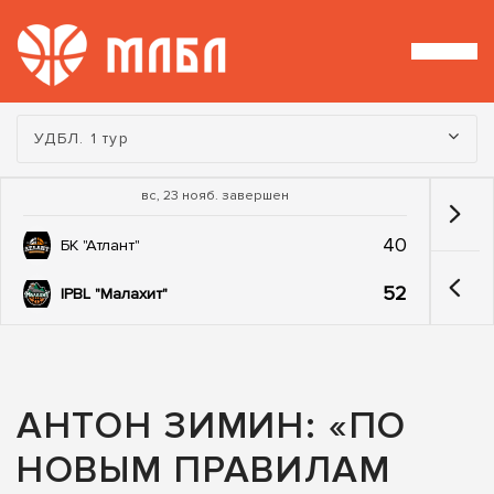
Турнир:
УДБЛ. 1 тур
вс, 23 нояб. завершен
40
БК "Атлант"
52
IPBL "Малахит"
АНТОН ЗИМИН: «ПО
НОВЫМ ПРАВИЛАМ