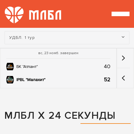
Турнир:
УДБЛ. 1 тур
вс, 23 нояб. завершен
40
БК "Атлант"
52
IPBL "Малахит"
МЛБЛ Х 24 СЕКУНДЫ