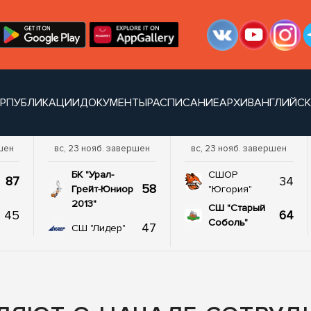
УР
ПУБЛИКАЦИИ
ДОКУМЕНТЫ
РАСПИСАНИЕ
АРХИВ
АНГЛИЙСК
шен
вс, 23 нояб. завершен
вс, 23 нояб. завершен
БК "Урал-
СШОР
87
34
58
Грейт-Юниор
"Югория"
2013"
СШ "Старый
45
64
Соболь"
47
СШ "Лидер"