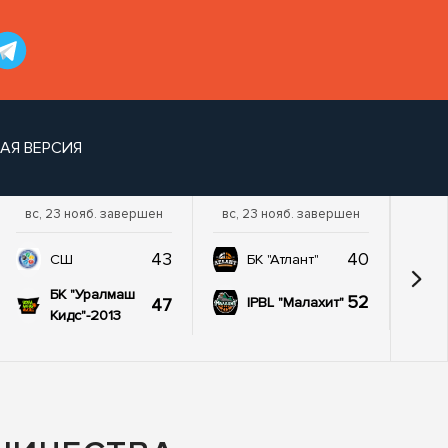
АЯ ВЕРСИЯ
вс, 23 нояб. завершен
вс, 23 нояб. завершен
43
40
СШ
БК "Атлант"
БК "Уралмаш
52
47
IPBL "Малахит"
Кидс"-2013