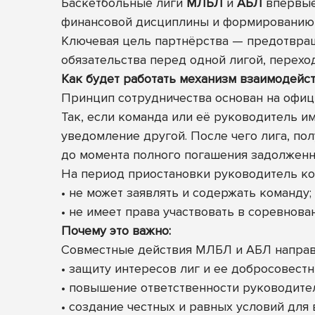
Баскетбольные лиги
МЛБЛ
и
АБЛ
впервые 
финансовой дисциплины и формированию 
Ключевая цель партнёрства — предотвращ
обязательства перед одной лигой, переход
Как будет работать механизм взаимодейст
Принцип сотрудничества основан на офи
Так, если команда или её руководитель и
уведомление другой. После чего лига, п
до момента полного погашения задолженн
На период приостановки руководитель к
• не может заявлять и содержать команду;
• не имеет права участвовать в соревнован
Почему это важно:
Совместные действия МЛБЛ и АБЛ направ
• защиту интересов лиг и ее добросовестн
• повышение ответственности руководите
• создание честных и равных условий для 