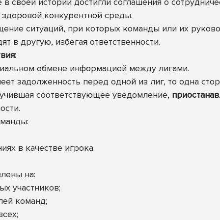
в своей истории достигли соглашения о сотрудниче
здоровой конкурентной среды.
ение ситуаций, при которых команды или их руков
ят в другую, избегая ответственности.
вия:
циальном обмене информацией между лигами.
меет задолженность перед одной из лиг, то одна ст
олучившая соответствующее уведомление,
приостанав
ости.
оманды:
иях в качестве игрока.
лены на:
ых участников;
лей команд;
всех;