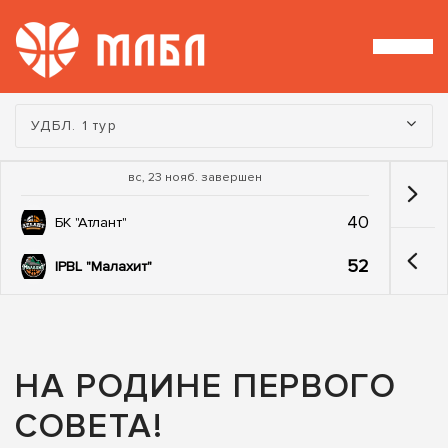
Турнир:
УДБЛ. 1 тур
вс, 23 нояб. завершен
40
БК "Атлант"
52
IPBL "Малахит"
НА РОДИНЕ ПЕРВОГО
СОВЕТА!