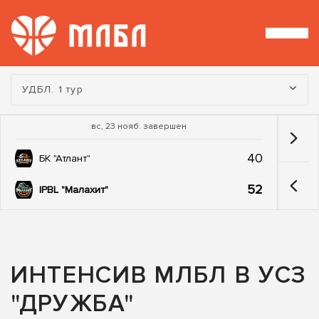
Турнир:
УДБЛ. 1 тур
вс, 23 нояб. завершен
40
БК "Атлант"
52
IPBL "Малахит"
ИНТЕНСИВ МЛБЛ В УСЗ
"ДРУЖБА"