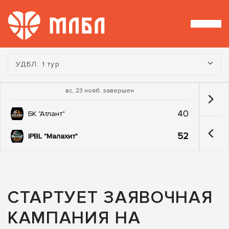
Турнир:
УДБЛ. 1 тур
вс, 23 нояб. завершен
40
БК "Атлант"
52
IPBL "Малахит"
СТАРТУЕТ ЗАЯВОЧНАЯ
КАМПАНИЯ НА