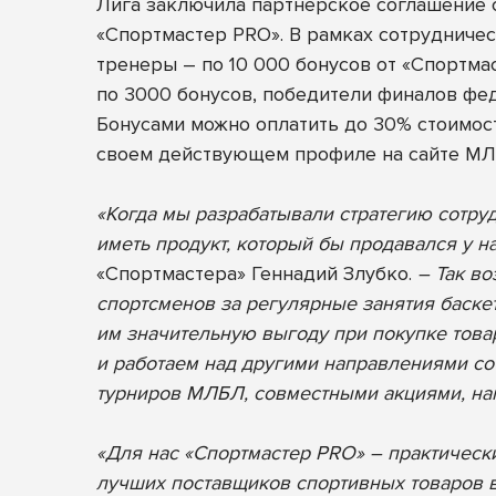
Лига заключила партнерское соглашение 
«Спортмастер PRO»
. В рамках сотрудничес
тренеры – по 10 000 бонусов от «Спортм
по 3000 бонусов, победители финалов фед
Бонусами можно оплатить до 30% стоимост
своем действующем профиле на сайте М
«Когда мы разрабатывали стратегию сотруд
иметь продукт, который бы продавался у н
«Спортмастера» Геннадий Злубко.
– Так во
спортсменов за регулярные занятия баске
им значительную выгоду при покупке това
и работаем над другими направлениями с
турниров МЛБЛ, совместными акциями, на
«Для нас «Спортмастер PRO» – практическ
лучших поставщиков спортивных товаров в 