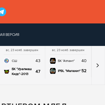
АЯ ВЕРСИЯ
вс, 23 нояб. завершен
вс, 23 нояб. завершен
43
40
СШ
БК "Атлант"
БК "Уралмаш
52
47
IPBL "Малахит"
Кидс"-2013