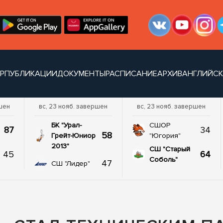
УР
ПУБЛИКАЦИИ
ДОКУМЕНТЫ
РАСПИСАНИЕ
АРХИВ
АНГЛИЙСК
шен
вс, 23 нояб. завершен
вс, 23 нояб. завершен
БК "Урал-
СШОР
87
34
58
Грейт-Юниор
"Югория"
2013"
СШ "Старый
45
64
Соболь"
47
СШ "Лидер"