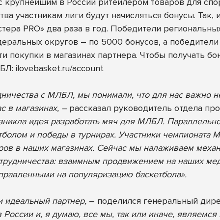
с крупнейшим в России ритейлером товаров для спо
тва участникам лиги будут начисляться бонусы. Так, 
астера PRO» два раза в год. Победители региональн
еральных округов – по 5000 бонусов, а победители 
и покупки в магазинах партнера.
Чтобы получать бо
ЛБЛ:
ilovebasket.ru/account
ничества с МЛБЛ, мы понимали, что для нас важно не
ас в магазинах, –
рассказал руководитель отдела пр
зникла идея разработать мяч для МЛБЛ. Параллельн
тболом и победы в турнирах. Участники чемпионата 
ров в наших магазинах. Сейчас мы налаживаем меха
отрудничества: взаимным продвижением на наших ме
правленными на популяризацию баскетбола».
и идеальный партнер,
– поделился генеральный дир
России и, я думаю, все мы, так или иначе, являемся 