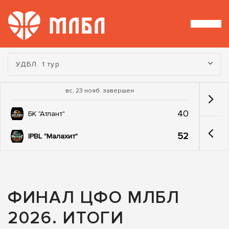
Турнир:
УДБЛ. 1 тур
вс, 23 нояб. завершен
40
БК "Атлант"
52
IPBL "Малахит"
ФИНАЛ ЦФО МЛБЛ
2026. ИТОГИ