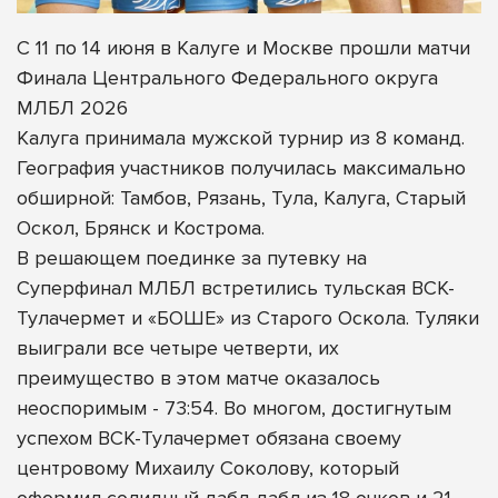
С 11 по 14 июня в Калуге и Москве прошли матчи
Финала Центрального Федерального округа
МЛБЛ 2026
Калуга принимала мужской турнир из 8 команд.
География участников получилась максимально
обширной: Тамбов, Рязань, Тула, Калуга, Старый
Оскол, Брянск и Кострома.
В решающем поединке за путевку на
Суперфинал МЛБЛ встретились тульская ВСК-
Тулачермет и «БОШЕ» из Старого Оскола. Туляки
выиграли все четыре четверти, их
преимущество в этом матче оказалось
неоспоримым - 73:54. Во многом, достигнутым
успехом ВСК-Тулачермет обязана своему
центровому Михаилу Соколову, который
оформил солидный дабл-дабл из 18 очков и 21