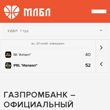
Турнир:
УДБЛ. 1 тур
вс, 23 нояб. завершен
40
БК "Атлант"
52
IPBL "Малахит"
ГАЗПРОМБАНК –
ОФИЦИАЛЬНЫЙ