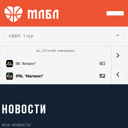
Турнир:
УДБЛ. 1 тур
вс, 23 нояб. завершен
40
БК "Атлант"
52
IPBL "Малахит"
НОВОСТИ
все новости